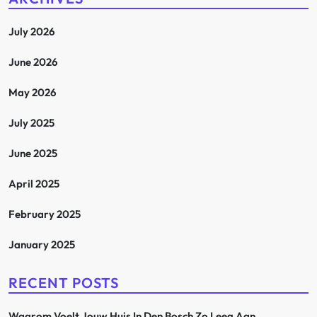
i
July 2026
g
June 2026
a
May 2026
t
July 2025
i
June 2025
o
April 2025
n
February 2025
January 2025
RECENT POSTS
Waarom Voelt Jouw Huis In Den Bosch Zo Leeg Aan