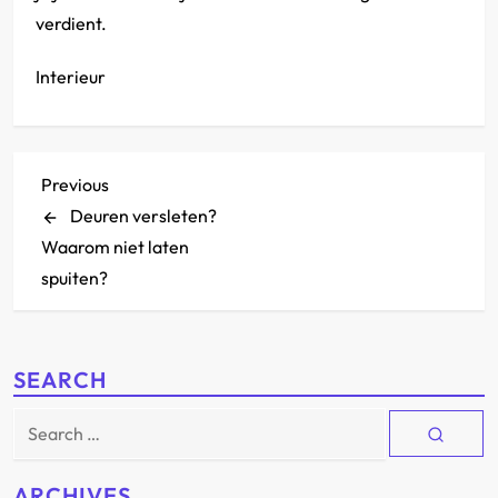
verdient.
Interieur
P
Previous
Previous
Post
Deuren versleten?
o
Waarom niet laten
s
spuiten?
t
n
SEARCH
Search
a
for:
v
ARCHIVES