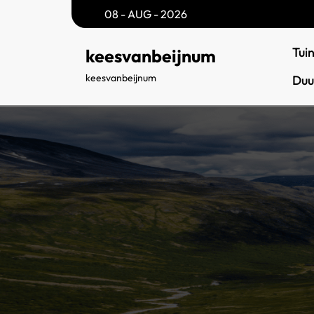
Skip
08 - AUG - 2026
to
content
Tui
keesvanbeijnum
keesvanbeijnum
Duu